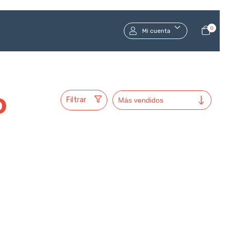
0
Mi cuenta
o
Filtrar