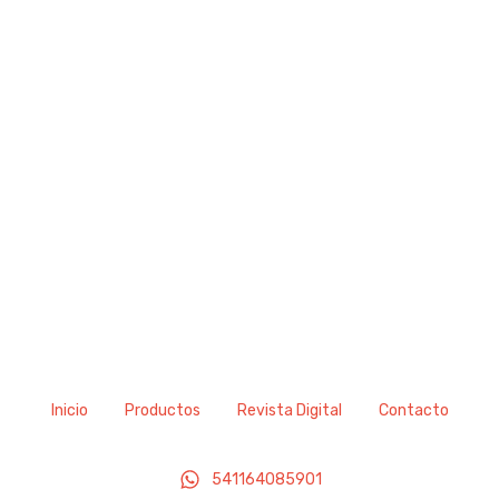
Inicio
Productos
Revista Digital
Contacto
541164085901