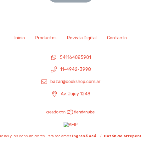
Inicio
Productos
Revista Digital
Contacto
541164085901
11-4942-3998
bazar@cookshop.com.ar
Av. Jujuy 1248
e las y los consumidores. Para reclamos
ingresá acá.
/
Botón de arrepen