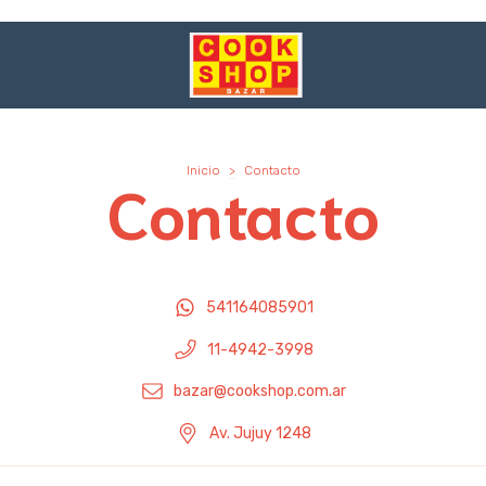
Inicio
>
Contacto
Contacto
541164085901
11-4942-3998
bazar@cookshop.com.ar
Av. Jujuy 1248