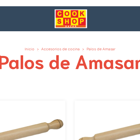
Inicio
>
Accesorios de cocina
>
Palos de Amasar
Palos de Amasa