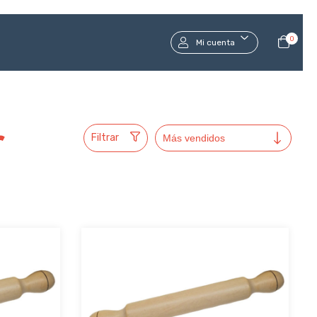
0
Mi cuenta
r
Filtrar