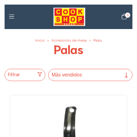
0
Inicio
>
Accesorios de mesa
>
Palas
Palas
Filtrar