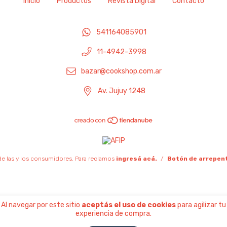
Inicio
Productos
Revista Digital
Contacto
541164085901
11-4942-3998
bazar@cookshop.com.ar
Av. Jujuy 1248
e las y los consumidores. Para reclamos
ingresá acá.
/
Botón de arrepen
Al navegar por este sitio
aceptás el uso de cookies
para agilizar tu
experiencia de compra.