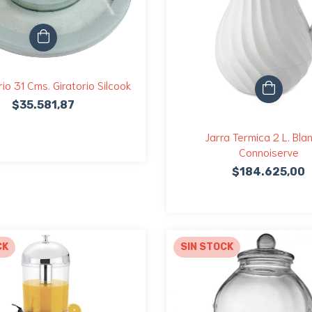
rio 31 Cms. Giratorio Silcook
$35.581,87
Jarra Termica 2 L. Bla
Connoiserve
$184.625,00
CK
SIN STOCK