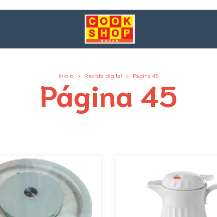
Inicio
>
Revista digital
>
Página 45
Página 45