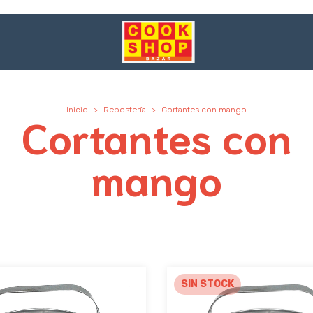
Inicio
>
Repostería
>
Cortantes con mango
Cortantes con
mango
SIN STOCK